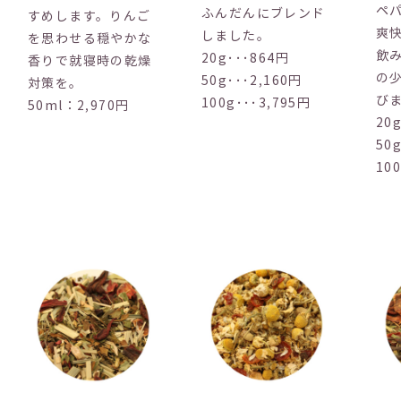
ペ
ふんだんにブレンド
すめします。りんご
爽
しました。
を思わせる穏やかな
飲
20g･･･864円
香りで就寝時の乾燥
の
50g･･･2,160円
対策を。
び
100g･･･3,795円
50ml：2,970円
20
50
10