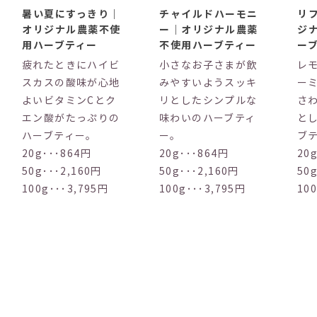
暑い夏にすっきり｜
チャイルドハーモニ
リ
オリジナル農薬不使
ー｜オリジナル農薬
ジ
用ハーブティー
不使用ハーブティー
ー
疲れたときにハイビ
小さなお子さまが飲
レ
スカスの酸味が心地
みやすいようスッキ
ー
よいビタミンCとク
リとしたシンプルな
さ
エン酸がたっぷりの
味わいのハーブティ
と
ハーブティー。
ー。
ブ
20g･･･864円
20g･･･864円
20
50g･･･2,160円
50g･･･2,160円
50
100g･･･3,795円
100g･･･3,795円
10