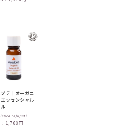
ユプテ｜オーガニ
クエッセンシャル
イル
leuca cajuputi
l：1,760円