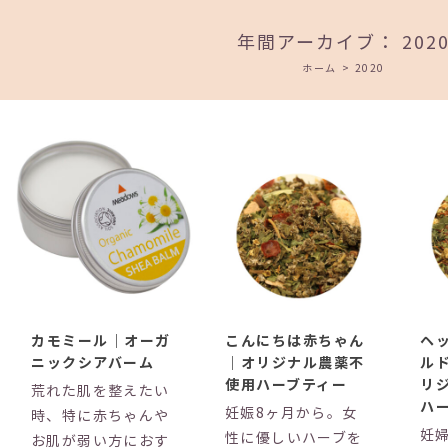
年間アーカイブ：
202
ホーム
>
2020
カモミール｜オーガ
こんにちは赤ちゃん
ヘ
ニックシアバーム
｜オリジナル農薬不
ル
使用ハーブティー
リ
荒れた肌を整えたい
ハ
妊娠8ヶ月から。女
時、特に赤ちゃんや
妊
性に優しいハーブを
お肌が弱い方におす