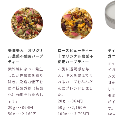
美白美人｜オリジナ
ローズビューティー
テ
ル農薬不使用ハーブ
｜オリジナル農薬不
ガ
ティー
使用ハーブティー
テ
紫外線によって発生
お肌に透明感を与
イ
した活性酸素を取り
え、キメを整えてく
ム
除き、免疫力低下を
れるハーブをふんだ
肌
防ぐ抗紫外線（抗酸
んにブレンドしまし
し
化）作用をもたらし
た。
モ
ます。
20g･･･864円
が
20g･･･864円
50g･･･2,160円
す
50g･･･2,160円
100g･･･3,795円
50