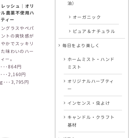
油）
フレッシュ｜オリ
ナル農薬不使用ハ
オーガニック
ブティー
モングラスやペパ
ピュア＆ナチュラル
ミントの爽快感が
わやかでスッキリ
毎日をより楽しく
した味わいのハー
ティー。
ホームミスト・ハンド
g･･･864円
ミスト
g･･･2,160円
オリジナルハーブティ
0g･･･3,795円
ー
インセンス・虫よけ
キャンドル・クラフト
基材