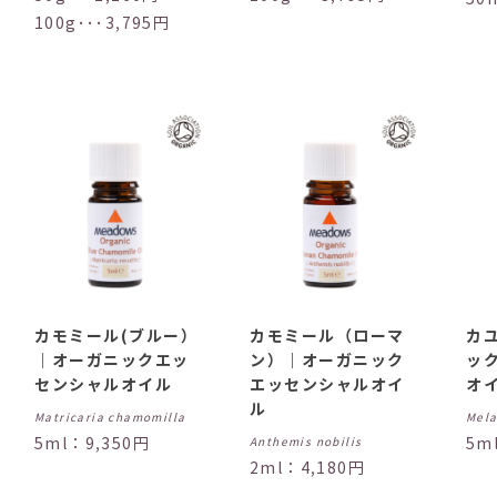
100g･･･3,795円
カモミール(ブルー）
カモミール（ローマ
カ
｜オーガニックエッ
ン）｜オーガニック
ッ
センシャルオイル
エッセンシャルオイ
オ
ル
Matricaria chamomilla
Mela
5ml：9,350円
5m
Anthemis nobilis
2ml：4,180円