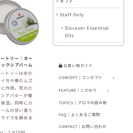
ギフト
Staff Only
Discover Essential
Oils
ィートリー｜オー
ニックシアバーム
お買い物ガイド
ィートリーは冬の
CONCEPT｜コンセプト
ガイガや春のムズ
ズに作用。荒れた
FEATURE｜こだわり
をシアバターが優
TOPICS｜アロマの読み物
く保湿。同時にカ
ミールの甘い香り
FAQ｜よくあるご質問
イライラを鎮めま
。
CONTACT｜お問い合わせ
ml：2,970円