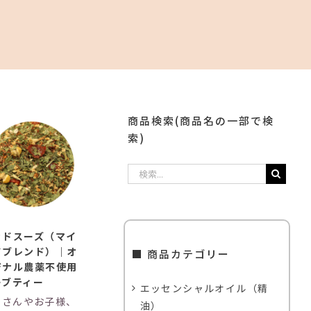
0
商品検索(商品名の一部で検
索)
検
索
…
ッドスーズ（マイ
ドブレンド）｜オ
■ 商品カテゴリー
ジナル農薬不使用
ーブティー
エッセンシャルオイル（精
婦さんやお子様、
油）