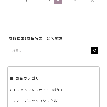
前
次
1
2
3
4
5
6
7
商品検索(商品名の一部で検索)
検
索
…
■ 商品カテゴリー
エッセンシャルオイル（精油）
オーガニック（シングル）