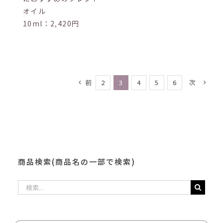
オイル
10ml：2,420円
前
次
2
3
4
5
6
商品検索(商品名の一部で検索)
検
索
…