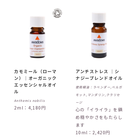
カモミール（ローマ
アンチストレス ｜シ
ン）｜オーガニック
ナジーブレンドオイル
エッセンシャルオイ
使用精油：ラベンダー,ベルガ
ル
モット,マンダリン,クラリセ
Anthemis nobilis
ージ
2ml：4,180円
心の「イライラ」を鎮
め穏やかさをもたらし
ます
10ml：2,420円