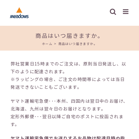
Skip
to
content
商品はいつ届きますか。
ホーム
>
商品はいつ届きますか。
弊社営業日15時までのご注文は、原則当日発送し、以
下のように配達されます。
※ラッピングの場合、ご注文の時間帯によっては当日
発送できないこともございます。
ヤマト運輸宅急便･･･本州、四国内は翌日中のお届け、
北海道、九州は翌々日のお届けとなります。
定形外郵便･･･翌日以降ご自宅のポストに投函されま
す。
ヤマト運輸宅急便でお送りするお品物は配達日時の指