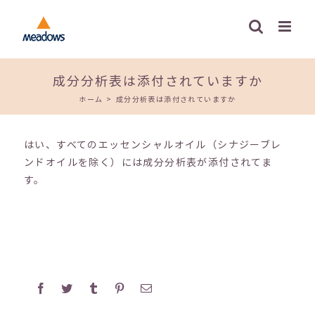
Skip
to
content
成分分析表は添付されていますか
ホーム
>
成分分析表は添付されていますか
はい、すべてのエッセンシャルオイル（シナジーブレ
ンドオイルを除く）には成分分析表が添付されてま
す。
Facebook
Twitter
Tumblr
Pinterest
電
子
メ