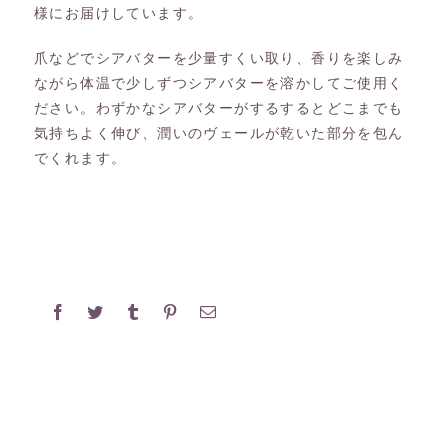
様にお届けしています。
爪などでシアバターを少量すくい取り、香りを楽しみ
ながら体温で少しずつシアバターを溶かしてご使用く
ださい。わずかなシアバターがするするとどこまでも
気持ちよく伸び、潤いのヴェールが乾いた部分を包ん
でくれます。
Facebook
Twitter
Tumblr
Pinterest
電
子
メ
ー
ル