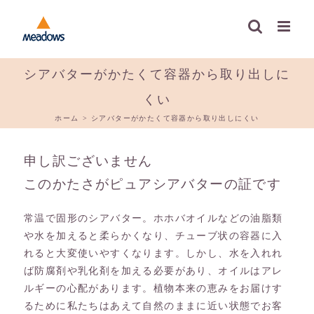
Skip
to
content
シアバターがかたくて容器から取り出しに
くい
ホーム
>
シアバターがかたくて容器から取り出しにくい
申し訳ございません
このかたさがピュアシアバターの証です
常温で固形のシアバター。ホホバオイルなどの油脂類
や水を加えると柔らかくなり、チューブ状の容器に入
れると大変使いやすくなります。しかし、水を入れれ
ば防腐剤や乳化剤を加える必要があり、オイルはアレ
ルギーの心配があります。植物本来の恵みをお届けす
るために私たちはあえて自然のままに近い状態でお客