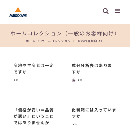
Skip
to
content
ホームコレクション（一般のお客様向け）
ホーム
>
ホームコレクション（一般のお客様向け）
産地や生産者は一定
成分分析表はありま
ですか
すか
>>
各
>>
「価格が安い＝品質
化粧箱には入っていま
が悪い」ということ
すか
ではありませんか
>>