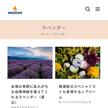
Skip
to
content
ラベンダー
ホーム
>
ラベンダー
台風の季節に乱れがち
理美容のスペシャリス
な自律神経を整えてく
トも愛用するシアバー
れるラベンダー（真
ム
正）
もっとメドウズとたのしむ
日々のアロマテラピー