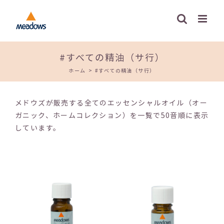
Skip
to
content
#すべての精油（サ行）
ホーム
>
#すべての精油（サ行）
メドウズが販売する全てのエッセンシャルオイル（オー
ガニック、ホームコレクション）を一覧で50音順に表示
しています。