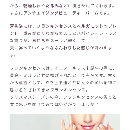
がら、
乾燥しわ
や
たるみ
などに働きかけてくれます。
まさに
アンチエイジングビューティーバーム
です。
芳香浴には、
フランキンセンス
と
ベルガモット
のブレ
ンド。重みがありながらちょっとスパイシーシトラス
な香りが、気持ちをスーッと軽くして
天に昇っていくような
ふんわりした感じ
が味わえま
す。
フランキンセンスは、イエス キリスト誕生の際に、
黄金・ミルラと共に捧げられたとして有名です。古く
から薫香として、立ち上る煙と共に人々の願いを神に
届けるとされてきたフランキンセンス。
クリスマスシーズンの今、フランキンセンスの香りと
共に思いを馳せてみてはいかがでしょうか？