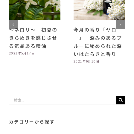
ロリ～ 初夏の
今月の香り「ヤロ
～アボ
めきを感じさせ
ー」 深みのあるブ
～ 美
品ある精油
ルーに秘められた深
立つオ
いはたらきと香り
ーオイ
5月17日
2021年6月10日
2021年5月
検
索
…
カテゴリーから探す