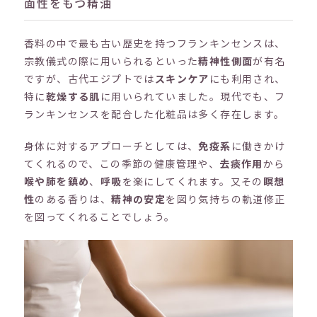
面性をもつ精油
香料の中で最も古い歴史を持つフランキンセンスは、
宗教儀式の際に用いられるといった
精神性側面
が有名
ですが、古代エジプトでは
スキンケア
にも利用され、
特に
乾燥する肌
に用いられていました。現代でも、フ
ランキンセンスを配合した化粧品は多く存在します。
身体に対するアプローチとしては、
免疫系
に働きかけ
てくれるので、この季節の健康管理や、
去痰作用
から
喉や肺を鎮め
、
呼吸
を楽にしてくれます。又その
瞑想
性
のある香りは、
精神の安定
を図り気持ちの軌道修正
を図ってくれることでしょう。