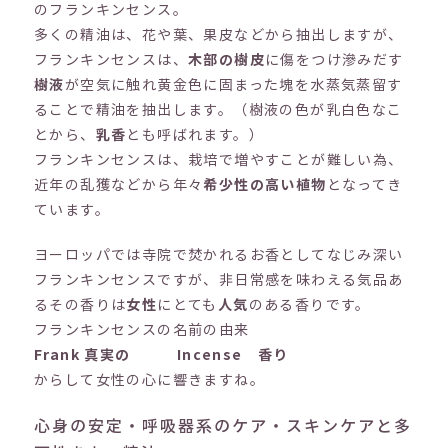
のフランキンセンス。
多くの精油は、花や葉、果皮などから抽出しますが、
フランキンセンスは、
木部の樹皮
に傷をつけ滲みだす
樹液
が空気に触れ黄金色に固まった塊を水蒸気蒸留す
ることで精油を抽出します。（樹液の色が乳白色なこ
とから、
乳香
とも呼ばれます。）
フランキンセンスは、栽培で増やすことが難しい為、
近年の乱獲などから年々
希少性の高い植物
となってき
ています。
ヨーロッパでは寺院で焚かれるお香としてなじみ深い
フランキンセンスですが、非日常感を味わえる気品あ
るその香りは
女性
にとても
人気
のある香りです。
フランキンセンスの名前の由来
Frank 真実の
Incense 香り
からして女性の心に響きますね。
心身の安定・呼吸器系のケア・スキンケアと多