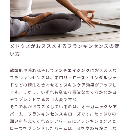
メドウズがおススメするフランキンセンスの使
い方
乾燥肌
や
荒れ肌
そして
アンチエイジング
におススメな
フランキンセンスは、
ネロリ
・
ローズ
・
サンダルウッ
ド
などの精油と合わせると
スキンケア
効果がアップし
ます。しかし、いずれも高価な精油なのでなかなか自
分でブレンドするのは大変ですね。
そこで私がおススメしているのは、
オーガニックシア
バーム フランキンセンス＆ローズ
です。たっぷりの
潤い
を与えてくれるシアバームにフランキンセンスと
ローズをブレンドしたバームは、肌を
やわらか
にしな