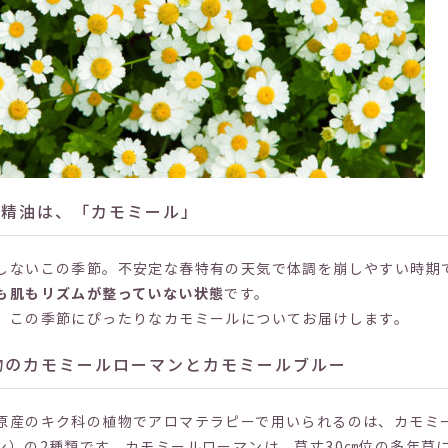
今月の精油は、「カモミール」
しないこの季節。不安定な春特有の天気で体調を崩しやすい時期
も肌もリズムが整っていない状態
です。
、この季節にぴったりなカモミールについてお届けします。
物のカモミールローマンとカモミールブルー
原産のキク科の植物でアロマテラピーで用いられるのは、カモミ
ン）の2種類です。カモミールローマンは、草丈30㎝位の多年草