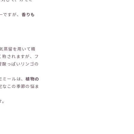
ルーですが、
香りも
気蒸留を用いて精
く称されますが、フ
甘酸っぱいリンゴの
モミールは、
植物の
定なこの季節の悩ま
す。