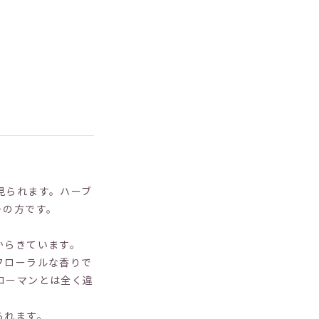
見られます。ハーブ
ーの方です。
からきています。
フローラルな香りで
ローマンとは全く違
られます。