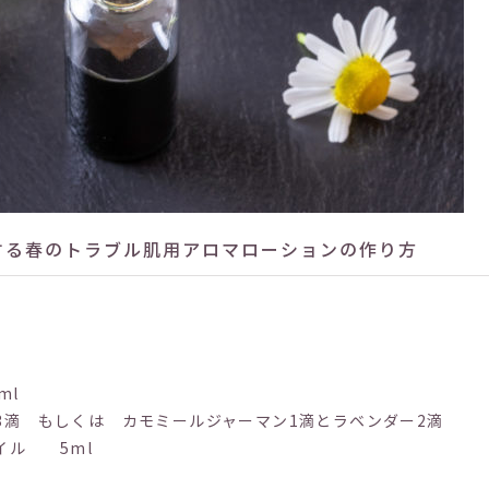
する春のトラブル肌用アロマローションの作り方
ml
3滴 もしくは カモミールジャーマン1滴とラベンダー2滴
イル 5ml