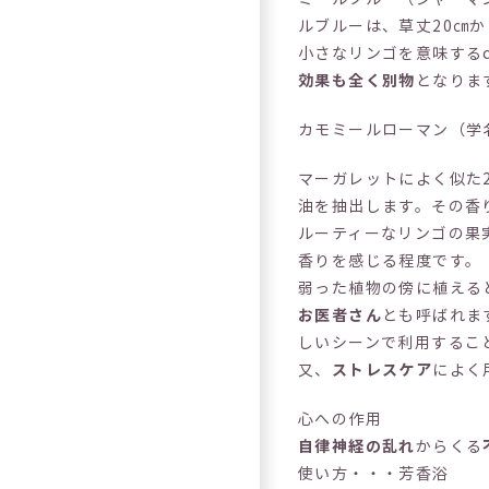
ルブルーは、草丈20㎝
小さなリンゴを意味するc
効果も全く別物
となりま
カモミールローマン（学名 An
マーガレットによく似た
油を抽出します。その香
ルーティーなリンゴの果
香りを感じる程度です。
弱った植物の傍に植える
お医者さん
とも呼ばれま
しいシーンで利用するこ
又、
ストレスケア
によく
心への作用
自律神経の乱れ
からくる
使い方・・・芳香浴