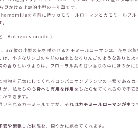
から見かける比較的小型の一年草です。
hamomillaを名前に持つカモミールローマンとカモミールブ
す。
themis nobilis)
2、3㎝位の小型の花を咲かせるカモミールローマンは、花を水蒸
りは、小さなリンゴの名前の由来となるりんごのような香りとよ
実の香りというよりは、フローラル系の甘い香りの中にほのかに
と植物を元気にしてくれるコンパニオンプランツの一種であるカ
すが、私たちの
心身へも有用な作用
をもたらせてくれるので不安
とができます。
用いられるカモミールですが、それは
カモミールローマンが主
で
不安や緊張
した状態を、穏やかに鎮めてくれます。