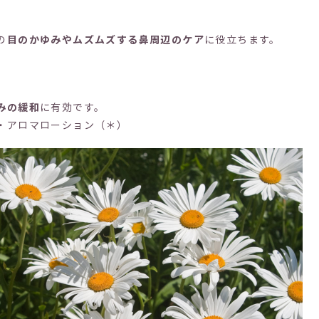
の
目のかゆみやムズムズする鼻周辺のケア
に役立ちます。
みの緩和
に有効です。
・アロマローション（＊）