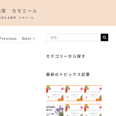
薬草 カモミール
る母なる薬草 カモミール
検
Previous
Next
索
…
カテゴリーから探す
最新のトピックス記事