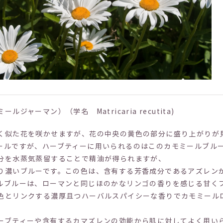
ジャーマン）（学名 Matricaria recutita)
く似た花を咲かせますが、花の中央の黄色の部分に盛り上がりが
ールですが、ハーブティーに用いられるのはこのカモミールブル
分を水蒸気蒸留することで精油が得られますが、
り濃いブルーです。この色は、含有する芳香成分であるアズレン
ルブルーは、ローマンと同じほのかなリンゴの香りを感じる甘く
色とリンクする濃厚且つハーバルスパイシーな香りでカモミール
ーブティーや含有するカマズレンの効能から肌に対してよく用い