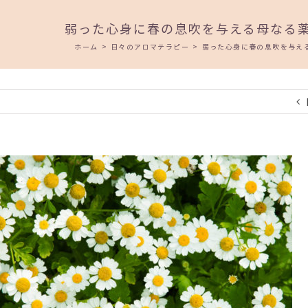
弱った心身に春の息吹を与える母なる
ホーム
>
日々のアロマテラピー
>
弱った心身に春の息吹を与え