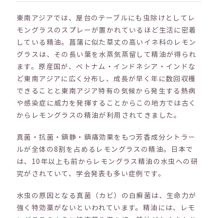
東南アジアでは、屋台のテーブルにも虫除けとしてレ
モングラスのスプレーが置かれているほど生活に密着
している精油。菖蒲に似た草丈の高いイネ科のレモン
グラスは、その長い葉を水蒸気蒸留して精油が得られ
ます。原産国が、ベトナム・インドネシア・インドな
ど東南アジアに広く分布し、成長が早く年に数回収穫
できることと東南アジア特有の気候から発生する熱病
や感染症に威力を発揮することからこの地方では古く
からレモングラスの精油が利用されてきました。
真菌・抗菌・鎮静・鎮痛効果をもつ芳香成分シトラー
ルが全体の8割を占めるレモングラスの精油。日本で
は、10年以上も前からレモングラス精油の水虫への研
究がされていて、学会発表も多い症例です。
水虫の原因となる真菌（カビ）の白癬菌は、生命力が
強く特効薬がないといわれています。精油には、レモ