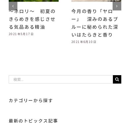
2021年5月1
香り「ヤロ
～アボカドオイル
深みのあるブ
～ 美肌や美髪に役
秘められた深
立つオールラウンダ
らきと香り
ーオイル
月10日
2021年5月28日
検
索
…
カテゴリーから探す
最新のトピックス記事