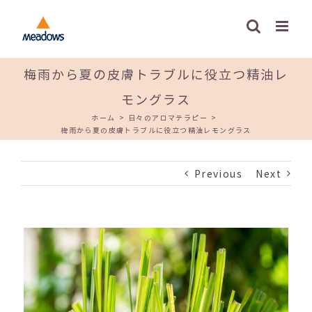
Skip
to
content
梅雨から夏の皮膚トラブルに役立つ精油レ
モングラス
ホーム
>
日々のアロマテラピー
>
梅雨から夏の皮膚トラブルに役立つ精油レモングラス
Previous
Next