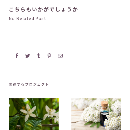
こちらもいかがでしょうか
No Related Post
Facebook
Twitter
Tumblr
Pinterest
電
子
メ
ー
ル
関連するプロジェクト
～ネロ
きらめ
る気品