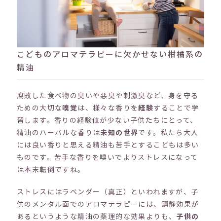
こどものアロマテラピーに欠かせない柑橘系の
精油
腐敗した食べ物の臭いや悪臭や刺激臭など、身を守る
ための大切な
嗅覚
は、様々な香りを
経験
することで学
習します。香りの経験値が少ない子供たちにとって、
精油のハーバルな香りは
未知の世界
です。私たち大人
には良い香りと思える精油も苦手とするこどもは多い
ものです。苦手な香りを嗅いでよりストレスになって
は本末転倒ですね。
ストレスにはラベンダー（真正）といわれますが、子
供のメンタル面でのアロマテラピーには、鎮静効果が
あるというような精油の薬理的な効果よりも、
子供の