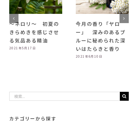
～アボカドオイル
～ネロリ～ 初夏の
～ 美肌や美髪に役
きらめきを感じさせ
立つオールラウンダ
る気品ある精油
ーオイル
2021年5月17日
2021年5月28日
検
索
…
カテゴリーから探す