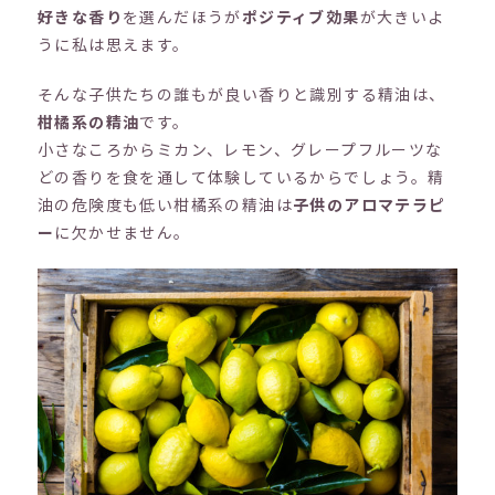
好きな香り
を選んだほうが
ポジティブ効果
が大きいよ
うに私は思えます。
そんな子供たちの誰もが良い香りと識別する精油は、
柑橘系の精油
です。
小さなころからミカン、レモン、グレープフルーツな
どの香りを食を通して体験しているからでしょう。精
油の危険度も低い柑橘系の精油は
子供のアロマテラピ
ー
に欠かせません。