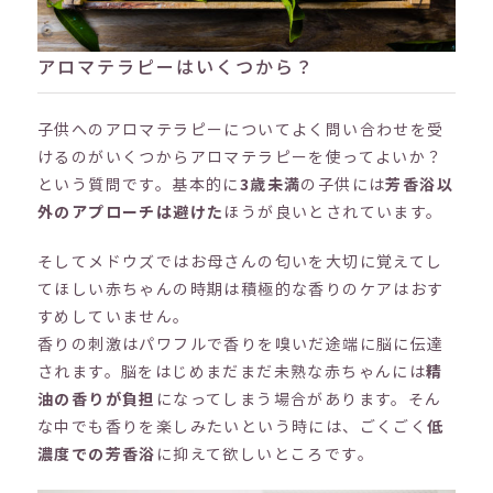
アロマテラピーはいくつから？
子供へのアロマテラピーについてよく問い合わせを受
けるのがいくつからアロマテラピーを使ってよいか？
という質問です。基本的に
3歳未満
の子供には
芳香浴以
外のアプローチは避けた
ほうが良いとされています。
そしてメドウズではお母さんの匂いを大切に覚えてし
てほしい赤ちゃんの時期は積極的な香りのケアはおす
すめしていません。
香りの刺激はパワフルで香りを嗅いだ途端に脳に伝達
されます。脳をはじめまだまだ未熟な赤ちゃんには
精
油の香りが負担
になってしまう場合があります。そん
な中でも香りを楽しみたいという時には、ごくごく
低
濃度での芳香浴
に抑えて欲しいところです。