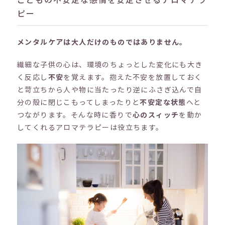
ピー
メンタルケアは大人だけのものではありません。
繊細な子供の心は、環境のちょっとした変化にも大き
く反応し
不安
を覚えます。抱えた不安を放置しておく
と苛立ちから人や物に当たったり逆にふさぎ込んで自
分の殻に閉じこもってしまったりと
不安定な状態
へと
つながります。そんな時に香りで
心のスィッチ
を動か
してくれるアロマテラピーは役立ちます。