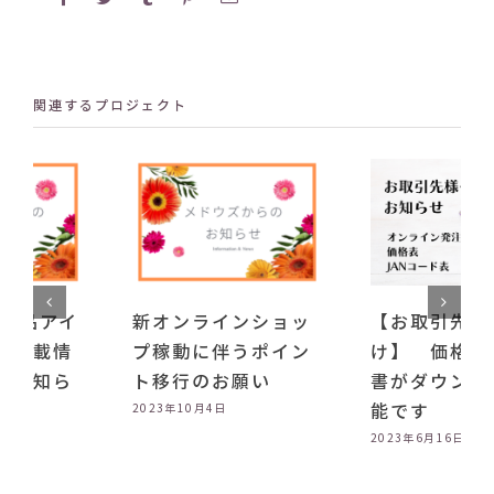
子
メ
ー
ル
関連するプロジェクト
ョッ
【お取引先様向
メドウズ 化粧品
イン
け】 価格表と発注
テムの日本語記載
書がダウンロード可
報一部変更のお知
能です
せ
2023年6月16日
2024年3月19日