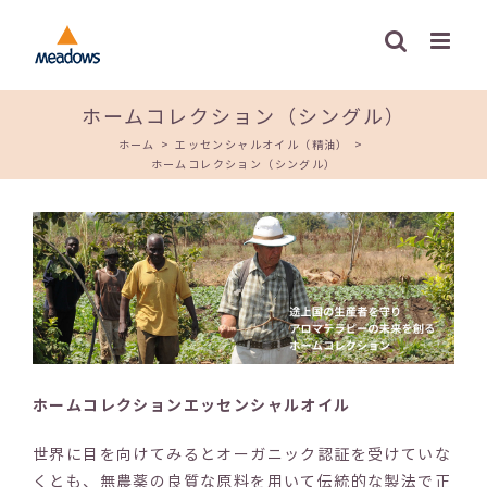
Skip
to
content
ホームコレクション（シングル）
ホーム
>
エッセンシャルオイル（精油）
>
ホームコレクション（シングル）
ホームコレクションエッセンシャルオイル
世界に目を向けてみるとオーガニック認証を受けていな
くとも、無農薬の良質な原料を用いて伝統的な製法で正