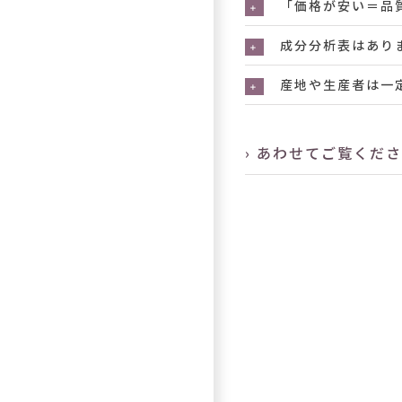
「価格が安い＝品
成分分析表はあり
産地や生産者は一
› あわせてご覧くだ