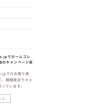
co.jpでホームコレ
油のキャンペーン実
co.jpでのお取り扱
て、期間限定でキャ
行っています。
ちら