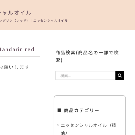
シャルオイル
ンダリン（レッド）｜エッセンシャルオイル
darin red
商品検索(商品名の一部で検
索)
お願いします
検
索
…
■ 商品カテゴリー
エッセンシャルオイル（精
油）