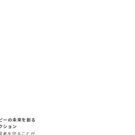
ピーの未来を創る
クション
産者を守ることが