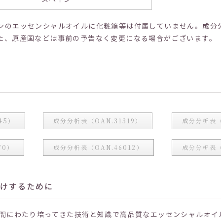
ンのエッセンシャルオイルに化粧箱等は付属していません。成分
た、原産国などは事前の予告なく変更になる場合がございます。
45）
成分分析表（OAN.31319）
成分分析表（
70）
成分分析表（OAN.46012）
成分分析表（
届けするために
年間にわたり培ってきた技術と知識で高品質なエッセンシャルオイ