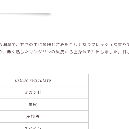
も濃厚で、甘さの中に酸味と苦みを合わせ持つフレッシュな香り
り、赤く熟したマンダリンの果皮から圧搾法で抽出しました。甘
Citrus reticulata
ミカン科
果皮
圧搾法
スペイン