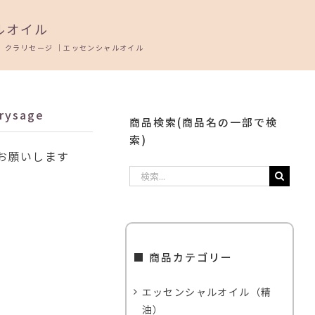
ルオイル
>
クラリセージ ｜エッセンシャルオイル
ysage
商品検索(商品名の一部で検
索)
お願いします
検
索
…
■ 商品カテゴリー
エッセンシャルオイル（精
油）