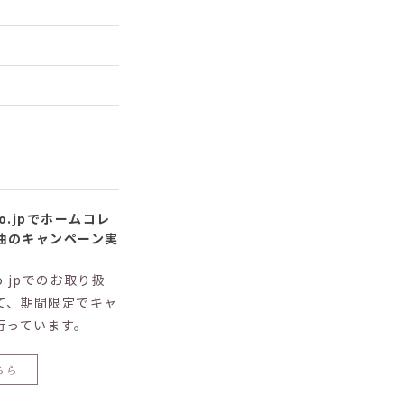
co.jpでホームコレ
油のキャンペーン実
co.jpでのお取り扱
て、期間限定でキャ
行っています。
ちら