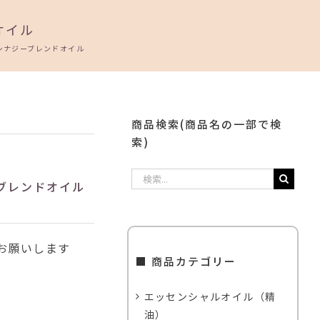
オイル
シナジーブレンドオイル
商品検索(商品名の一部で検
索)
検
ーブレンドオイル
索
…
お願いします
■ 商品カテゴリー
エッセンシャルオイル（精
油）